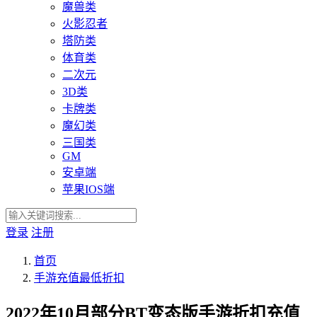
魔兽类
火影忍者
塔防类
体育类
二次元
3D类
卡牌类
魔幻类
三国类
GM
安卓端
苹果IOS端
登录
注册
首页
手游充值最低折扣
2022年10月部分BT变态版手游折扣充值