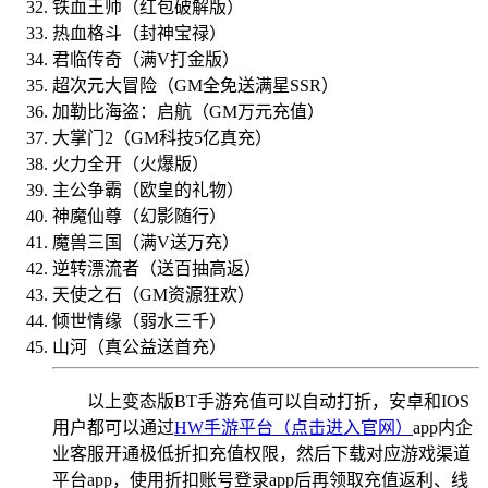
铁血王师（红包破解版）
热血格斗（封神宝禄）
君临传奇（满V打金版）
超次元大冒险（GM全免送满星SSR）
加勒比海盗：启航（GM万元充值）
大掌门2（GM科技5亿真充）
火力全开（火爆版）
主公争霸（欧皇的礼物）
神魔仙尊（幻影随行）
魔兽三国（满V送万充）
逆转漂流者（送百抽高返）
天使之石（GM资源狂欢）
倾世情缘（弱水三千）
山河（真公益送首充）
以上变态版BT手游充值可以自动打折，安卓和IOS
用户都可以通过
HW手游平台（点击进入官网）
app内企
业客服开通极低折扣充值权限，然后下载对应游戏渠道
平台app，使用折扣账号登录app后再领取充值返利、线