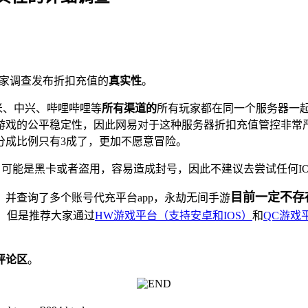
大家调查发布折扣充值的
真实性
。
、小米、中兴、哔哩哔哩等
所有渠道的
所有玩家都在同一个服务器一
游戏的公平稳定性，因此网易对于这种服务器折扣充值管控非常
分成比例只有3成了，更加不愿意冒险。
，可能是黑卡或者盗用，容易造成封号，因此不建议去尝试任何I
目前
一定不存
，并查询了多个账号代充平台app，永劫无间手游
。
但是推荐大家通过
HW游戏平台（支持安卓和IOS）
和
QC游戏
评论区
。