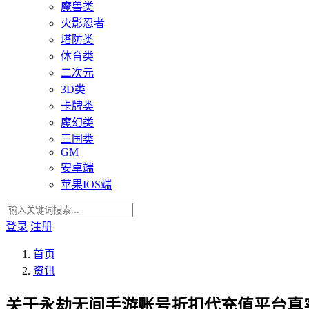
魔兽类
火影忍者
塔防类
体育类
二次元
3D类
卡牌类
魔幻类
三国类
GM
安卓端
苹果IOS端
登录
注册
首页
资讯
关于永劫无间手游账号折扣代充值平台真