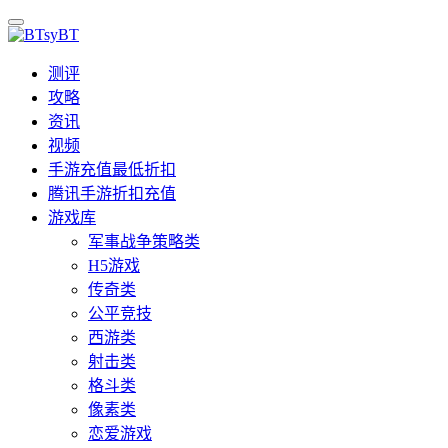
测评
攻略
资讯
视频
手游充值最低折扣
腾讯手游折扣充值
游戏库
军事战争策略类
H5游戏
传奇类
公平竞技
西游类
射击类
格斗类
像素类
恋爱游戏